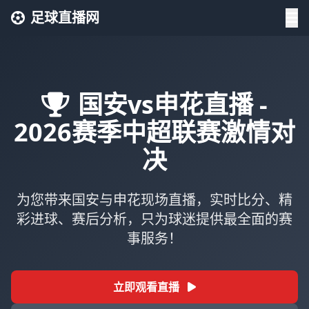
足球直播网
国安vs申花直播 -
2026赛季中超联赛激情对
决
为您带来国安与申花现场直播，实时比分、精
彩进球、赛后分析，只为球迷提供最全面的赛
事服务！
立即观看直播