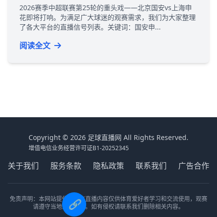
2026赛季中超联赛第25轮的重头戏——北京国安vs上海申
花即将打响。为满足广大球迷的观赛需求，我们为大家整理
了各大平台的直播信号列表。关键词：国安申...
阅读全文
Copyright © 2026 足球直播网 All Rights Reserved.
增值电信业务经营许可证B1-20252345
关于我们
服务条款
隐私政策
联系我们
广告合作
免责声明：本网站提供的所有直播内容仅供体育爱好者学习和交流使用，观赛
🔗
请遵守当地法律法规。如有侵权请联系我们删除相关内容。
2012湖人vs热火