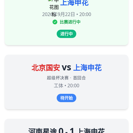
上海申花
2026年9月22日 • 20:00
比赛进行中
进行中
vs
北京国安
上海申花
超级杯决赛 · 首回合
工体 • 20:00
待开始
0
1
河南星途
-
上海申花