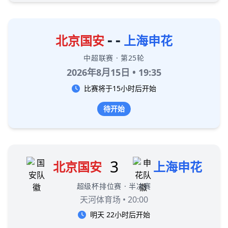
-
-
北京国安
上海申花
中超联赛 · 第25轮
2026年8月15日 • 19:35
比赛将于15小时后开始
待开始
3
北京国安
上海申花
超级杯排位赛 · 半决赛
天河体育场 • 20:00
明天 22小时后开始